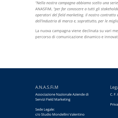
“Nella nostra campagna abbiamo scelto una serie
ANASFiM,
“per far conoscere a tutti gli stakehold
operatori del field marketing. Il nostro contratto 
dell’industria di marca e, soprattutto, per le mi
La nuova campagna viene declinata su vari media
percorso di comunicazione dinamico e innovat
A.N.A.S.Fi.M
Leg
Associazione Nazionale Aziende di
C. F
Servizi Field Marketing
Priva
Sede Legale:
c/o Studio Mondellini Valentino