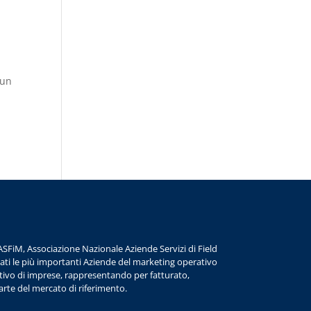
 un
ASFiM, Associazione Nazionale Aziende Servizi di Field
iati le più importanti Aziende del marketing operativo
ivo di imprese, rappresentando per fatturato,
arte del mercato di riferimento.