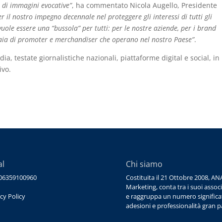
 di immagini evocative”
, ha commentato Nicola Augello, Presidente
er il nostro impegno decennale nel proteggere gli interessi di tutti gli
vuole essere una “bussola” per tutti: per le nostre aziende, per i brand
gliaia di promoter e merchandiser che operano nel nostro Paese”
.
, testate giornalistiche nazionali, piattaforme digital e social, in
ivo.
al
Chi siamo
. 06359100960
Costituita il 21 Ottobre 2008, AN
Marketing, conta tra i suoi assoc
cy Policy
e raggruppa un numero significat
adesioni e professionalità gran p