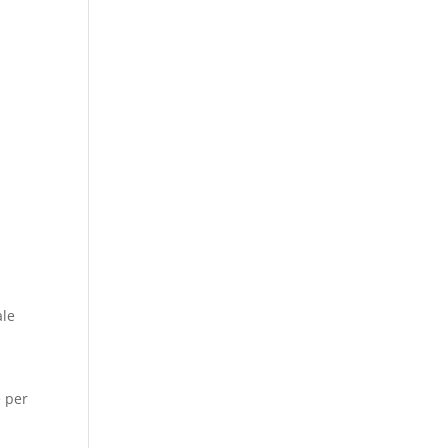
ale
e per